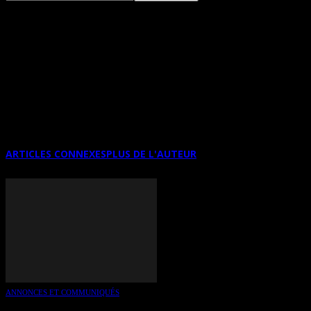
EXPOSITION JEAN DESSIRIER & DENIS
OUDET À L’ATELIER VERON (PARIS)
ARTICLES CONNEXES
PLUS DE L'AUTEUR
ANNONCES ET COMMUNIQUÉS