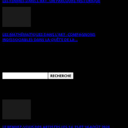
LES FEMMES DANS L’ART. UN PARCOURS HISTORIQUE
LES MATHÉMATIQUES DANS L’ART. COMPAGNONS
INDISSOCIABLES DANS LA QUÊTE DE LA...
RECHERCHER SUR CE SITE
ANNONCES DIVERSES
LE RENDEZ-VOUS DES ARTISTES LES 14, 15 ET 16 AOÛT 2026...