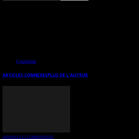
ÉNERGIES, DEUX EXPOSITIONS
COLLECTIVES AVEC 22 ARTISTES
PLASTICIENS À VENCE (FRANCE)
Source
Courtoisie
ARTICLES CONNEXES
PLUS DE L'AUTEUR
ANNONCES ET COMMUNIQUÉS