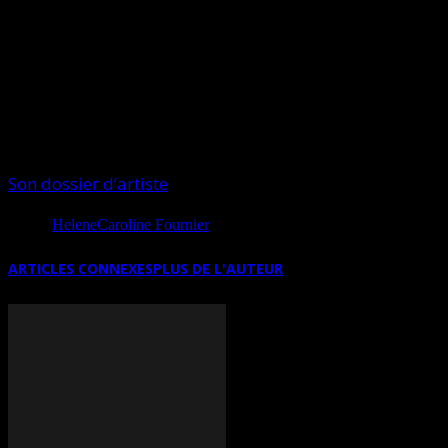
considérer cet œil unique comme l’outil de la
Connaissance qui, par son ouverture, nous interpelle à
voir au-delà de toutes choses afin d’en percevoir la
vérité au-delà des apparences.
SUR INTERNET
Son dossier d’artiste
Source
HeleneCaroline Fournier
ARTICLES CONNEXES
PLUS DE L'AUTEUR