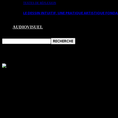
TEXTES DE RÉFLEXION
LE DESSIN INTUITIF. UNE PRATIQUE ARTISTIQUE FON
AUDIOVISUEL
DIDIER HAMEY À L’ATELIER VERON À 
En parcourant l’œuvre de Didier Hamey, peuplée d’
vient assez rapidement à l’esprit le tryptique du J
composantes qui laissent si peu de place à la ratio
d’images fantaisistes qui, loin d’être gratuites, son
– Paul Ripoche