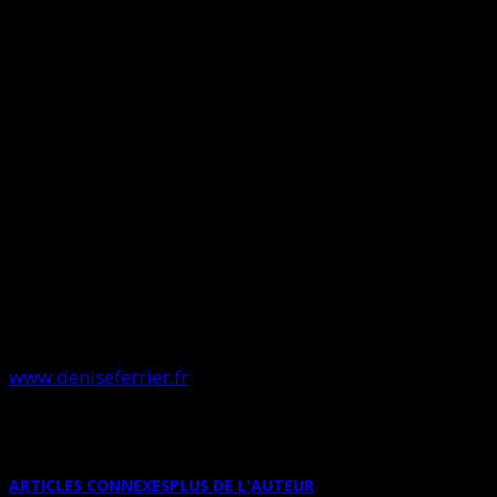
En juin 2021 quatre œuvres importantes de DENISE
FERRIER ont rejoint les collections du Centre
Pompidou. « Une magnifique redécouverte » selon
Bernard Blistène alors directeur du Musée.
Du 2 au 10
octobre 2021
une exposition rétrospective est
consacrée à cette artiste à (re)découvrir
à la Galerie
Dohyang Lee.
SUR INTERNET
www.deniseferrier.fr
ARTICLES CONNEXES
PLUS DE L'AUTEUR