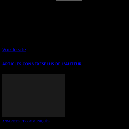
DENIS OUDET EN EXPO DU 9 MAI AU
11 JUIN À PARIS
Voir le site
ARTICLES CONNEXES
PLUS DE L'AUTEUR
ANNONCES ET COMMUNIQUÉS