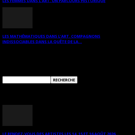
LES FEMMES DANS L’ART. UN PARCOURS HISTORIQUE
LES MATHÉMATIQUES DANS L’ART. COMPAGNONS
INDISSOCIABLES DANS LA QUÊTE DE LA...
RECHERCHER SUR CE SITE
ANNONCES DIVERSES
LE RENDEZ-VOUS DES ARTISTES LES 14, 15 ET 16 AOÛT 2026...