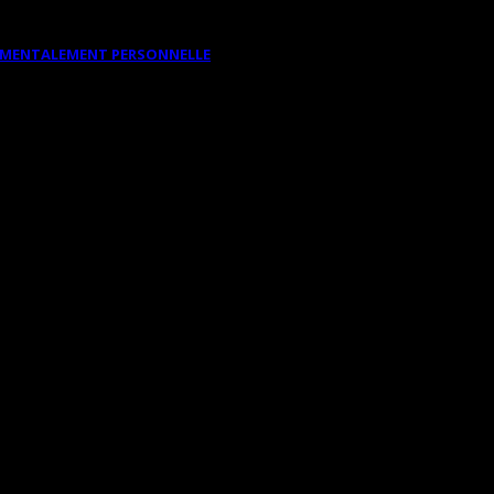
DAMENTALEMENT PERSONNELLE
UO – DU 31 JUILLET AU 24 AOÛT À L
dans un duo choc