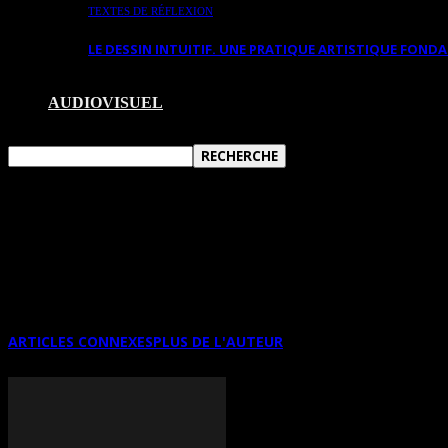
TEXTES DE RÉFLEXION
LE DESSIN INTUITIF. UNE PRATIQUE ARTISTIQUE FON
AUDIOVISUEL
BERNARD HILD ET ERIK BONNET EN D
Bernard Hild et Erik Bonnet, deux artistes du CIAAZ en exposition 
ARTICLES CONNEXES
PLUS DE L'AUTEUR