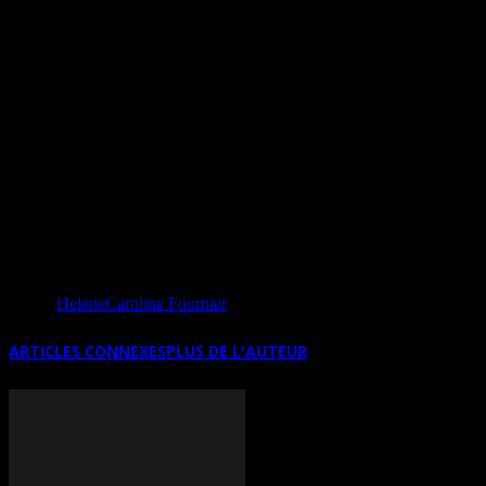
se spécialise dans le macabre et le supernaturel.
Le livre est très intéressant à consulter; il est bien
illustré. Il renferme de nombreuses explications qui
apportent une lumière sur le symbolisme en général
dans la peinture ancienne, moderne et
contemporaine.
Source
HeleneCaroline Fournier
ARTICLES CONNEXES
PLUS DE L'AUTEUR