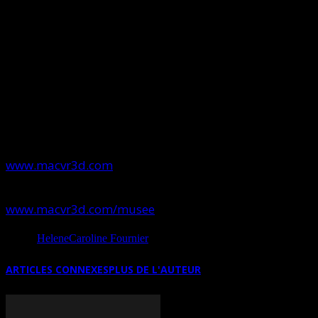
juin 2019 jusqu’au 31 décembre 2019
. Cette
exposition personnelle de Muriel Cayet, peintre et art-
thérapeute française, mettra en lumière un large
éventail de peintures tirées de son livre paru en 2018
qui est en vente dans la boutique en ligne du Musée.
Pour en savoir davantage sur le MAC VR3D:
www.macvr3d.com
Pour enter directement dans le Musée:
www.macvr3d.com/musee
Source
HeleneCaroline Fournier
ARTICLES CONNEXES
PLUS DE L'AUTEUR