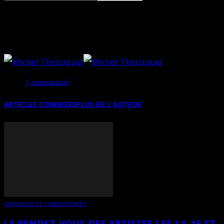
A TERRE EN MER. LES ÎLES DE MICHEL
THERSIQUEL
Source
Communiqué
ARTICLES CONNEXES
PLUS DE L'AUTEUR
ANNONCES ET COMMUNIQUÉS
LE RENDEZ-VOUS DES ARTISTES LES 14, 15 ET