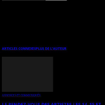
29E ÉDITION EXPO COMITÉ DES ARTS
DE SAINT-BENOÎT, LES 6 ET 7 MAI
2023
ARTICLES CONNEXES
PLUS DE L'AUTEUR
ANNONCES ET COMMUNIQUÉS
LE RENDEZ-VOUS DES ARTISTES LES 14, 15 ET