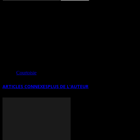
20ÈME SALON DE LA PHOTO
AMATEUR À AUDUN-LE-TICHE
(FRANCE)
A voir !
Source
Courtoisie
ARTICLES CONNEXES
PLUS DE L'AUTEUR