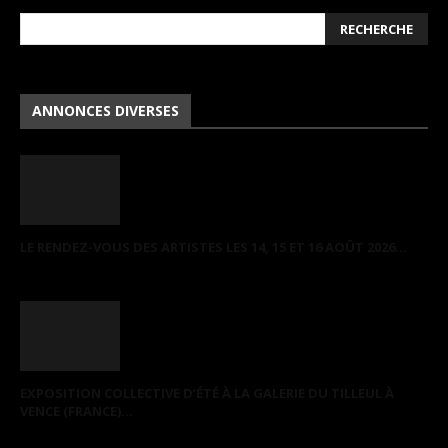
ANNONCES DIVERSES
LE RENDEZ-VOUS DES ARTISTES LES 14, 15 ET 16 AOÛT 2026...
EXPOSITION COLLECTIVE D’ÉTÉ À LA GALERIE DU TILLEUL À
VENCE (FRANCE)...