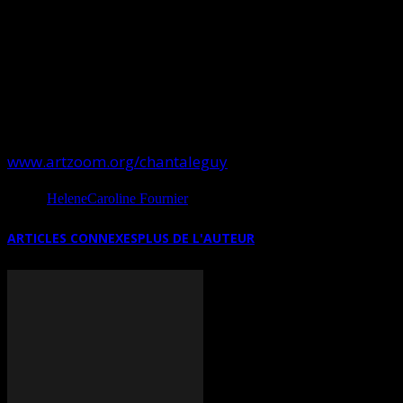
les paroles dures. Cette douceur peut guérir toutes les
blessures et reconnecter, celui ou celle qui en use, à la
montagne sacrée où l’on retrouve la communion et la
communication avec le Grand Esprit.
SUR INTERNET
www.artzoom.org/chantaleguy
Source
HeleneCaroline Fournier
ARTICLES CONNEXES
PLUS DE L'AUTEUR