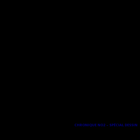
ILLE-CRAYONS ET GOMMES À
d’achats)
CHRONIQUE NO2 – SPÉCIAL DESSIN