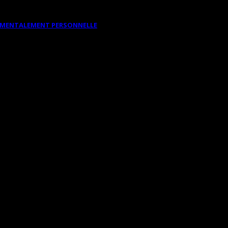
DAMENTALEMENT PERSONNELLE
STAEDTLER MARS LUMOGRAPH 100 (TA
res de beaux-arts (Présentations, expérimentations, avis, tests, conseils 