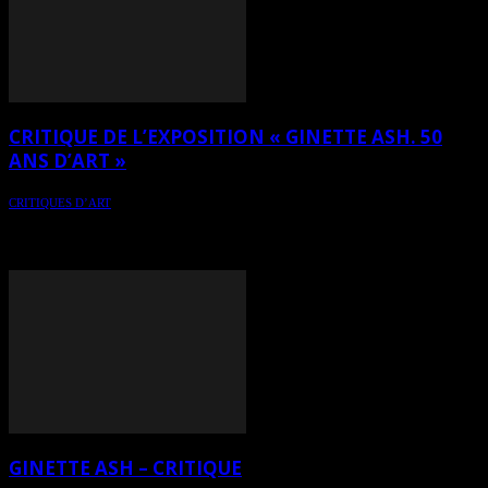
CRITIQUE DE L’EXPOSITION « GINETTE ASH. 50
ANS D’ART »
CRITIQUES D’ART
Critique de l’exposition rétrospective de Ginette Ash qui se tient du
1er mai au 31 décembre 2025 au Musée d’art contemporain VR 3D
(MACVR3D) - www.macvr3d.com
GINETTE ASH – CRITIQUE