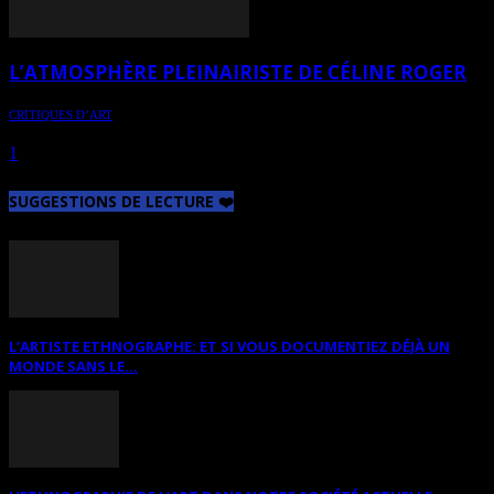
L’ATMOSPHÈRE PLEINAIRISTE DE CÉLINE ROGER
CRITIQUES D’ART
Critique du travail de Céline Roger, artiste de Sherbrooke
1
2
Page 2 sur 2
SUGGESTIONS DE LECTURE ❤️
L’ARTISTE ETHNOGRAPHE: ET SI VOUS DOCUMENTIEZ DÉJÀ UN
MONDE SANS LE...