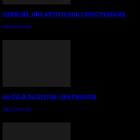
HERMINE, UNE ARTISTE MULTIDISCIPLINAIRE
CRITIQUES D’ART
Critique sur le travail de l’artiste multidisciplinaire HERMINE, de
Baie-Saint-Paul
AU-DELÀ DU DESSIN, UNE PASSION
CRITIQUES D’ART
Critique sur le travail de Guylaine Malo, artiste multidisciplinaire de
Laval