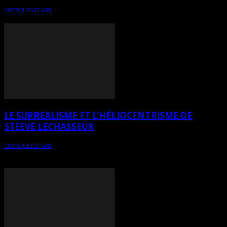
CRITIQUES D’ART
Critique du travail de Ginette Ash, artiste de Lévis (Québec)
LE SURRÉALISME ET L’HÉLIOCENTRISME DE
STEEVE LECHASSEUR
CRITIQUES D’ART
Critique sur le travail de Steeve Lechasseur, artiste peintre de
Sherbrooke