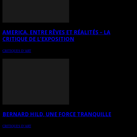
AMERICA. ENTRE RÊVES ET RÉALITÉS – LA
CRITIQUE DE L’EXPOSITION
CRITIQUES D’ART
Du 9 juin au 5 septembre 2022 au MNBAQ à Québec (Canada)
BERNARD HILD, UNE FORCE TRANQUILLE
CRITIQUES D’ART
Critique sur le travail de l'artiste peintre et photographe, Bernard
HIld