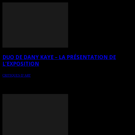
DUO DE DANY KAYE – LA PRÉSENTATION DE
L’EXPOSITION
CRITIQUES D’ART
Présentation et critique de l’exposition « Duo » de Dany Kaye,
présentée à la Galerie 5 du 6 au 18 décembre 2021. Le vernissage
aura lieu le mercredi 8 décembre 2021 de 17h00 à 20h30.