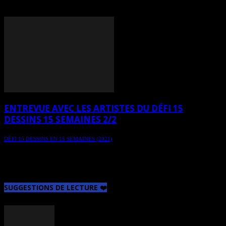
juin 2021. Merci de soutenir les artistes ❤️
ENTREVUE AVEC LES ARTISTES DU DÉFI 15
DESSINS 15 SEMAINES 2/2
DÉFI 15 DESSINS EN 15 SEMAINES (2021)
Quelle a été la motivation de départ et quelle est l’impression des
participants au défi 15 dessins 15 semaines après ces quelques
semaines ? Entrevue 2e partie.
SUGGESTIONS DE LECTURE ❤️