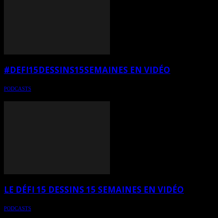
#DEFI15DESSINS15SEMAINES EN VIDÉO
PODCASTS
Le défi estival en vidéo
LE DÉFI 15 DESSINS 15 SEMAINES EN VIDÉO
PODCASTS
Vidéo du « Défi 15 dessins 15 semaines » en cours depuis le 1er