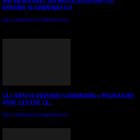
ENTREVUE AVEC LES ARTISTES DU DÉFI 15
DESSINS 15 SEMAINES 1/2
DÉFI 15 DESSINS EN 15 SEMAINES (2021)
Quelle a été la motivation de départ et quelle est l’impression des
participants au défi 15 dessins 15 semaines après ces quelques
semaines ?
LE « DÉFI 15 DESSINS 15 SEMAINES » POUR FAIRE
VOIR, CET ÉTÉ, LE...
DÉFI 15 DESSINS EN 15 SEMAINES (2021)
Défi estival 2021, 15 dessins en 15 semaines, en cours depuis le 1er
juin 2021