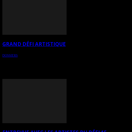
GRAND DÉFI ARTISTIQUE
DOSSIERS
Un grand défi artistique était lancé avec le partenariat d’Art Total
Multimédia, HEART - Au Coeur de l’art, magazine des arts et
L’ArtZoomeur, revue d’art - Voici l’article qui en résulte. Le défi se
terminait le 1er novembre 2025.