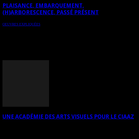
PLAISANCE, EMBARQUEMENT,
(H)ARBORESCENCE, PASSÉ PRÉSENT
OEUVRES EXPLIQUÉES
Pour une lecture éclairée de l’art contemporain, numéro 1 –
Explication de 4 peintures par l’herméneutique de l’art – Plaisance,
Embarquement, (H)Arborescence et Passé, Présent… – de l’artiste
peintre LO – Explications tirées du livre d’HeleneCaroline Fournier
paru en mars 2015 aux éditions Art Total Multimédia, intitulé « Pour
une lecture éclairée de l’art contemporain »
UNE ACADÉMIE DES ARTS VISUELS POUR LE CIAAZ
Les artistes LO, Chantale Guy et Francine Blais ont été les premiers
à lancer, en janvier, les activités de l’Académie des arts visuels du