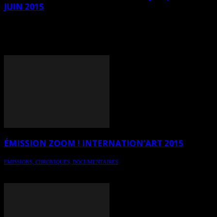
JUIN 2015
L’Internation’ART avec sa 5ème édition annuelle présente, jusqu’au
3 juin, des artistes multidisciplinaires en arts visuels du Canada, de
France et de Belgique; des artistes de niveau international qui ont
parfois jusqu’à 45 ans de carrière derrière eux.
ÉMISSION ZOOM ! INTERNATION’ART 2015
EMISSIONS, CHRONIQUES, DOCUMENTAIRES
Émission Zoom ! (TVCOGECO) Roberval - Entrevue: Caroline
Fortin - Montage: Luc Dassylva - Internation'ART 2015