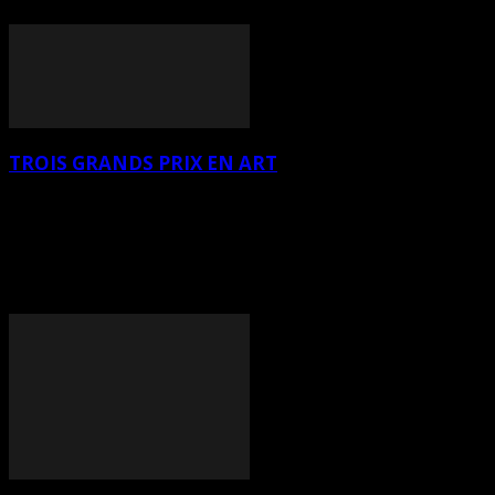
fév. de 17h à 19h
TROIS GRANDS PRIX EN ART
Cette année, lors de la 8ème édition de cette grande exposition qui
présentait des artistes du Canada, de France, de Belgique, du
Luxembourg, des États-Unis et d’Argentine, deux artistes vivant à
Cap-Rouge, LO et BOLTINA, respectivement natifs de France et
d’Argentine, ont capté l’intérêt du public dans les catégories peinture
et dessin.