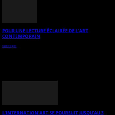
POUR UNE LECTURE ÉCLAIRÉE DE L’ART
CONTEMPORAIN
BOUTIQUE
La monographie d’HeleneCaroline Fournier, intitulée « Pour une
lecture éclairée de l’art contemporain », fruit d’une longue recherche
philosophique et théorique, débutée en novembre 2012 et terminée
en janvier 2015, sur l’art de l’interprétation des œuvres d’artistes
contemporains, a été officiellement lancée lors du vernissage de la
8ème édition annuelle de La Grande Exposition Internationale
d’ArtZoom®, le mardi 17 mars 2015.
L’INTERNATION’ART SE POURSUIT JUSQU’AU 3