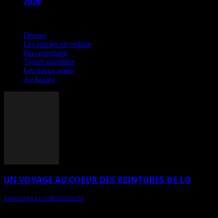
2026
Au hasard
Dernier
Les articles en vedette
Plus populaire
7 jours populaire
Les mieux notés
Au hasard
UN VOYAGE AU COEUR DES PEINTURES DE LO
ANNONCES ET COMMUNIQUÉS
L'Odyssée, le départ - expo présentée du 17 au 22 février 2015 à
L'Espace contemporain, 313 rue St-Jean à Québec - Vernissage: 17