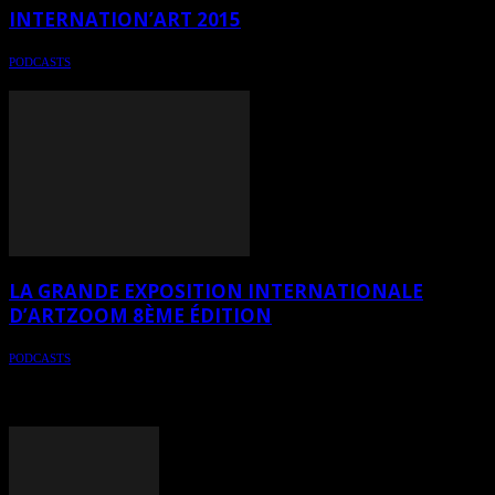
INTERNATION’ART 2015
PODCASTS
Internation'ART du 4 avril au 3 juin 2015 - 5ème édition annuelle
LA GRANDE EXPOSITION INTERNATIONALE
D’ARTZOOM 8ÈME ÉDITION
PODCASTS
Du 17 au 22 mars 2015: La Grande Exposition Internationale
d'ArtZoom, 8ème édition - L'Espace contemporain galerie d'art, 313
rue Saint-Jean, Québec (Canada) - 16 artistes en exposition -