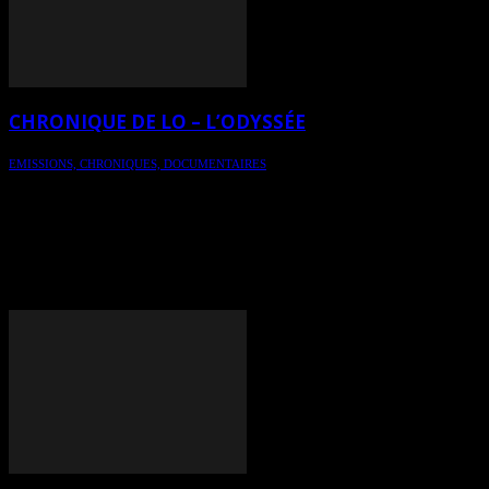
CHRONIQUE DE LO – L’ODYSSÉE
EMISSIONS, CHRONIQUES, DOCUMENTAIRES
LO raconte le pourquoi du choix du titre L'Odyssée pour ses
expositions personnelles de 2015. L'Odyssée, c'est un voyage en
trois étapes: Le départ (en février), l'aventure (en été) et l'arrivée (en
octobre). Trois expositions personnelles qui auront lieu au Canada
en 2015. Crédits: peintures de LO, Prises de vue d'HeleneCaroline
Fournier, Montage d'Art Total Multimédia - diffusion libre sur
Internet, le 17 février 2015 - info: lographiste.com