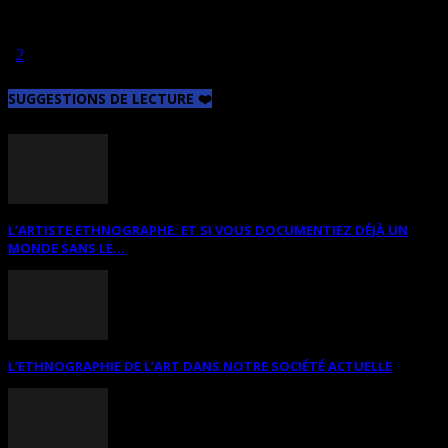
CIAAZ. D’autres artistes, déjà inscrits, prendront part à une seconde
visite guidée qui aura lieu le 25 février 2015 au MNBAQ. Les
inscriptions tardives sont toujours possibles jusqu’au 16 février.
1
2
Page 1 sur 2
SUGGESTIONS DE LECTURE ❤️
L’ARTISTE ETHNOGRAPHE: ET SI VOUS DOCUMENTIEZ DÉJÀ UN
MONDE SANS LE...
L’ETHNOGRAPHIE DE L’ART DANS NOTRE SOCIÉTÉ ACTUELLE